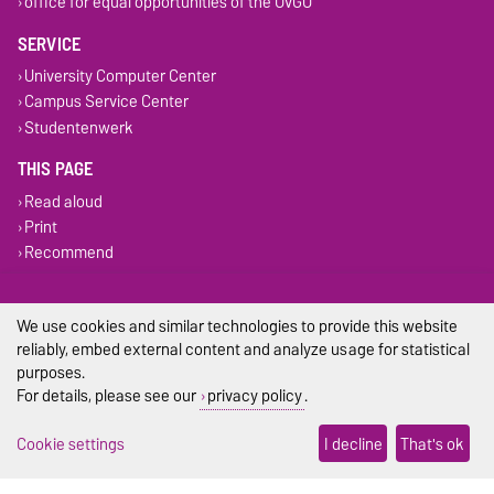
office for equal opportunities of the OvGU
SERVICE
University Computer Center
Campus Service Center
Studentenwerk
THIS PAGE
Read aloud
Print
Recommend
Legal Notes
We use cookies and similar technologies to provide this website
reliably, embed external content and analyze usage for statistical
Privacy Policy
purposes.
Accessibility
For details, please see our
privacy policy
.
Cookie settings
Cookie settings
I decline
That's ok
Sitemap